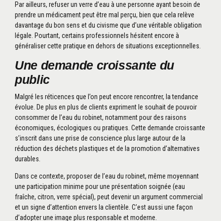
Par ailleurs, refuser un verre d’eau à une personne ayant besoin de
prendre un médicament peut être mal perçu, bien que cela relève
davantage du bon sens et du civisme que d’une véritable obligation
légale. Pourtant, certains professionnels hésitent encore à
généraliser cette pratique en dehors de situations exceptionnelles.
Une demande croissante du
public
Malgré les réticences que l’on peut encore rencontrer, la tendance
évolue. De plus en plus de clients expriment le souhait de pouvoir
consommer de l’eau du robinet, notamment pour des raisons
économiques, écologiques ou pratiques. Cette demande croissante
s’inscrit dans une prise de conscience plus large autour de la
réduction des déchets plastiques et de la promotion d’alternatives
Je veux prendre rendez-vous pour
durables.
ouvrir mon compte
Dans ce contexte, proposer de l’eau du robinet, même moyennant
une participation minime pour une présentation soignée (eau
fraîche, citron, verre spécial), peut devenir un argument commercial
J’ai un projet/chantier précis
et un signe d’attention envers la clientèle. C’est aussi une façon
d’adopter une image plus responsable et moderne.